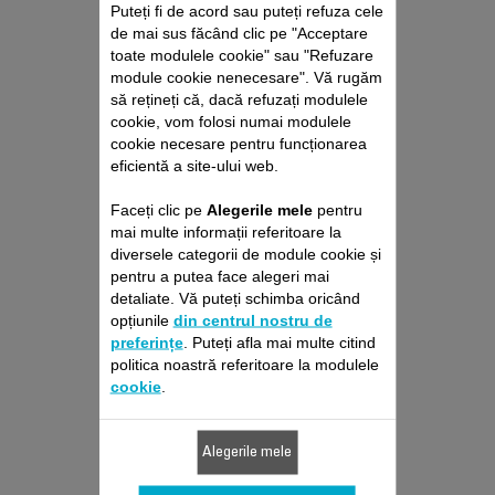
Puteți fi de acord sau puteți refuza cele
de mai sus făcând clic pe "Acceptare
toate modulele cookie" sau "Refuzare
module cookie nenecesare". Vă rugăm
să rețineți că, dacă refuzați modulele
ANSAMBLU GRILĂ
cookie, vom folosi numai modulele
cookie necesare pentru funcționarea
SPATE CS-10000150
eficientă a site-ului web.
Protejează filtrul de aer
Faceți clic pe
Alegerile mele
pentru
Stoc disponibil.
mai multe informații referitoare la
diversele categorii de module cookie și
46,80 RON
pentru a putea face alegeri mai
detaliate. Vă puteți schimba oricând
Adaugă în coş
opțiunile
din centrul nostru de
preferințe
. Puteți afla mai multe citind
politica noastră referitoare la modulele
cookie
.
Alegerile mele
Proiectat pentru 1