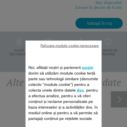
Stoc disponibil.
Livrare în decurs de 8 zile.
Adaugă în coş
Refuzare module cookie nenecesare
PROTECŢIA
PLATĂ
LIVRARE ÎN 8 ZILE
CONDIŢII DE
DATELOR
SECURIZATĂ
VÂNZARE
PERSONALE
Noi, afiliații noștri și partenerii
noștri
dorim să utilizăm module cookie terță
Alte accesorii recomandate
parte sau tehnologii similare (denumite
colectiv "module cookie") pentru a
colecta unele dintre datele
dvs
. pentru
a efectua analize, pentru a vă oferi
conținut și reclame personalizate pe
baza intereselor și a activităților dvs. în
mediul online și pentru a vă permite să
partajați conținut pe rețelele sociale.