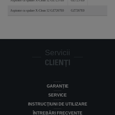
Aspirator cu spalare X-Clean 12 GZ7257E0
GZ7257E0
Aspirator cu spalare X-Clean 12 GZ7267E0
GZ7267E0
Servicii
CLIENȚI
GARANȚIE
SERVICE
INSTRUCŢIUNI DE UTILIZARE
ÎNTREBĂRI FRECVENTE