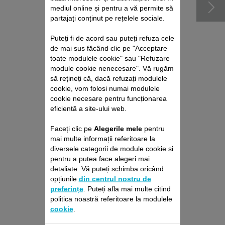
mediul online și pentru a vă permite să
partajați conținut pe rețelele sociale.
Puteți fi de acord sau puteți refuza cele
de mai sus făcând clic pe "Acceptare
toate modulele cookie" sau "Refuzare
module cookie nenecesare". Vă rugăm
să rețineți că, dacă refuzați modulele
cookie, vom folosi numai modulele
REZERVOR COMPLET
cookie necesare pentru funcționarea
SS-2230003756
eficientă a site-ului web.
Capacitate de 790 ml
Faceți clic pe
Alegerile mele
pentru
Stoc disponibil.
mai multe informații referitoare la
diversele categorii de module cookie și
pentru a putea face alegeri mai
detaliate. Vă puteți schimba oricând
187,30 RON
opțiunile
din centrul nostru de
preferințe
. Puteți afla mai multe citind
Adaugă în coş
politica noastră referitoare la modulele
cookie
.