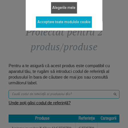
Alegerile mele
Acceptare toate modulele cookie
Proiectat pentru 2
produs/produse
Pentru a te asigură că acest produs este compatibil cu
aparatul tău, te rugăm să introduci codul de referință al
produsului în bara de căutare de mai jos sau consultă
următorul tabel.
Unde poți găsi codul de referință?
Produse
Referințe
Categorii
Produse
Referințe
Categorii