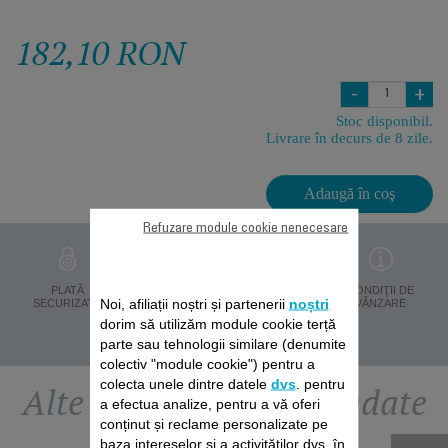
182,10 RON
-
+
Stoc disponibil.
Livrare în decurs de 8 zile.
Adaugă în coş
Refuzare module cookie nenecesare
PROTECŢIA
PLATĂ
LIVRARE ÎN 8 ZILE
CONDIŢII DE
Noi, afiliații noștri și partenerii
noștri
DATELOR
SECURIZATĂ
VÂNZARE
PERSONALE
dorim să utilizăm module cookie terță
parte sau tehnologii similare (denumite
colectiv "module cookie") pentru a
colecta unele dintre datele
dvs
. pentru
Alte accesorii recomandate
a efectua analize, pentru a vă oferi
conținut și reclame personalizate pe
baza intereselor și a activităților dvs. în