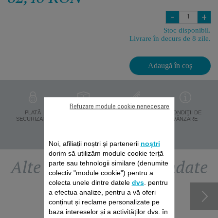
-
+
Stoc disponibil.
Livrare în decurs de 8 zile.
Adaugă în coş
Refuzare module cookie nenecesare
PROTECŢIA
PLATĂ
LIVRARE ÎN 8 ZILE
CONDIŢII DE
DATELOR
SECURIZATĂ
VÂNZARE
PERSONALE
Noi, afiliații noștri și partenerii
noștri
dorim să utilizăm module cookie terță
Alte accesorii recomandate
parte sau tehnologii similare (denumite
colectiv "module cookie") pentru a
colecta unele dintre datele
dvs
. pentru
a efectua analize, pentru a vă oferi
conținut și reclame personalizate pe
baza intereselor și a activităților dvs. în