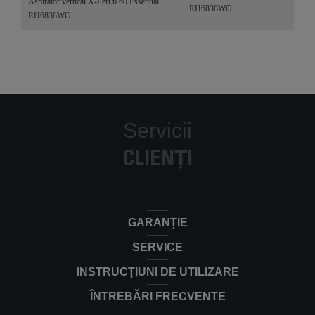
Aspirator vertical X-Pert 6.60 Essential
RH6838WO
RH6838WO
Servicii
CLIENȚI
GARANȚIE
SERVICE
INSTRUCŢIUNI DE UTILIZARE
ÎNTREBĂRI FRECVENTE