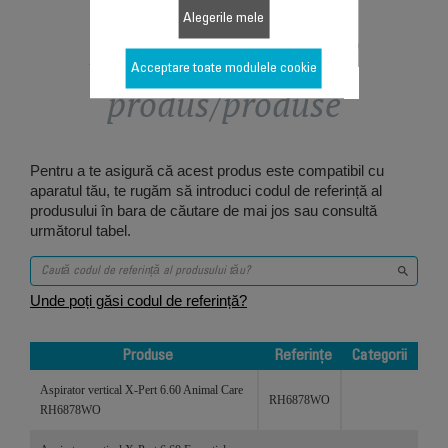
Alegerile mele
Proiectat pentru 2
Acceptare toate modulele cookie
produs/produse
Pentru a te asigură că acest produs este compatibil cu
aparatul tău, te rugăm să introduci codul de referință al
produsului în bara de căutare de mai jos sau consultă
următorul tabel.
Unde poți găsi codul de referință?
Produse
Referințe
Categorii
Produse
Referințe
Categorii
Aspirator vertical X-Pert 6.60 Animal Care
RH6878WO
RH6878WO