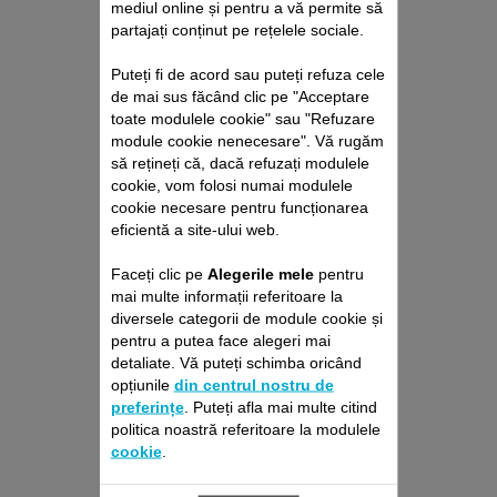
mediul online și pentru a vă permite să
partajați conținut pe rețelele sociale.
Puteți fi de acord sau puteți refuza cele
de mai sus făcând clic pe "Acceptare
toate modulele cookie" sau "Refuzare
module cookie nenecesare". Vă rugăm
să rețineți că, dacă refuzați modulele
PACHET DE REPARAȚII
cookie, vom folosi numai modulele
ASPIRATOR VERTICAL
cookie necesare pentru funcționarea
ROWENTA
eficientă a site-ului web.
Fără deviz, fără surprize
Prelungire cu 6 luni a garanției!
Faceți clic pe
Alegerile mele
pentru
mai multe informații referitoare la
429,00 RON
diversele categorii de module cookie și
pentru a putea face alegeri mai
detaliate. Vă puteți schimba oricând
Adaugă în coş
opțiunile
din centrul nostru de
preferințe
. Puteți afla mai multe citind
politica noastră referitoare la modulele
cookie
.