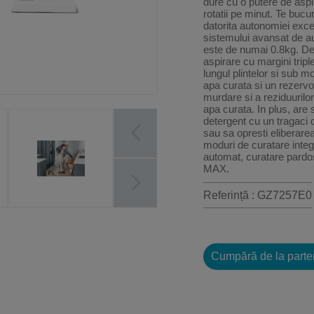
dure cu o putere de asp
rotatii pe minut. Te bucu
datorita autonomiei exce
sistemului avansat de au
este de numai 0.8kg. Desi
aspirare cu margini tripl
lungul plintelor si sub m
apa curata si un rezervo
murdare si a reziduurilor
apa curata. In plus, are 
detergent cu un tragaci d
sau sa opresti eliberarea
moduri de curatare integ
automat, curatare pardose
MAX.
Referință : GZ7257E0
Cumpără de la parte