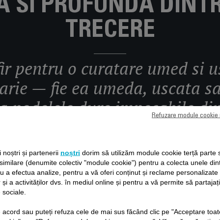
A SI PROFUNDA DINT
TRECERE
fir pentru o curatare umed si 
darie — fie ea umeda, uscata s
a podelele dure impecabile din
Refuzare module cookie
igenta a detergentului asigura o curatare optima, in timp ce ecra
ii noștri și partenerii
noștri
dorim să utilizăm module cookie terță parte 
fera ghidare pas cu pas si tehnologia Clean Cut pastreaza rola 
 similare (denumite colectiv "module cookie") pentru a colecta unele din
ru a efectua analize, pentru a vă oferi conținut și reclame personalizat
 și a activităților dvs. în mediul online și pentru a vă permite să partajaț
 sociale.
de acord sau puteți refuza cele de mai sus făcând clic pe "Acceptare toat