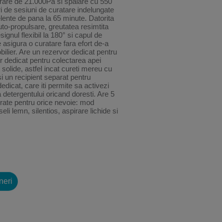
irare de 21.000Pa si spalare cu 550
ri de sesiuni de curatare indelungate
lente de pana la 65 minute. Datorita
to-propulsare, greutatea resimtita
gnul flexibil la 180° si capul de
e asigura o curatare fara efort de-a
obilier. Are un rezervor dedicat pentru
r dedicat pentru colectarea apei
 solide, astfel incat cureti mereu cu
si un recipient separat pentru
edicat, care iti permite sa activezi
 detergentului oricand doresti. Are 5
rate pentru orice nevoie: mod
li lemn, silentios, aspirare lichide si
neri