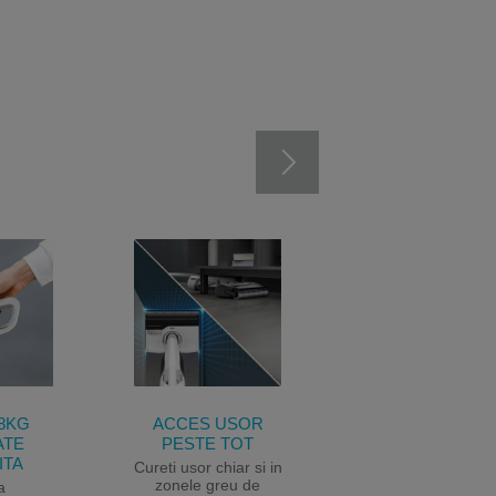
8KG
ACCES USOR
SISTEM AUTO-
ATE
PESTE TOT
CURATARE &
ITA
AUTO-USCAR
Cureti usor chiar si in
zonele greu de
a
Sistemul bidirectio