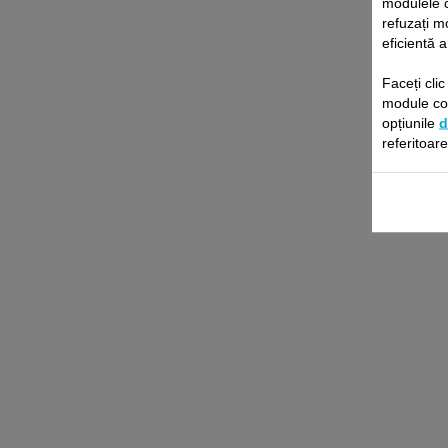
modulele 
refuzați m
eficientă a
C
Faceți cli
module coo
opțiunile
d
referitoar