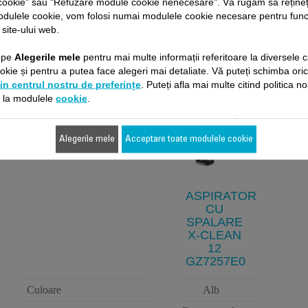
cookie" sau "Refuzare module cookie nenecesare". Vă rugăm să rețineț
odulele cookie, vom folosi numai modulele cookie necesare pentru fun
 site-ului web.
aracteristici tehnice/Compara
c pe
Alegerile mele
pentru mai multe informații referitoare la diversele c
kie și pentru a putea face alegeri mai detaliate. Vă puteți schimba ori
in centrul nostru de preferințe
. Puteți afla mai multe citind politica n
e la modulele
cookie
.
Alegerile mele
Acceptare toate modulele cookie
ASPIRATOR
CU
SPALARE
X-CLEAN
12
GZ7257E0
Culoare
Alb