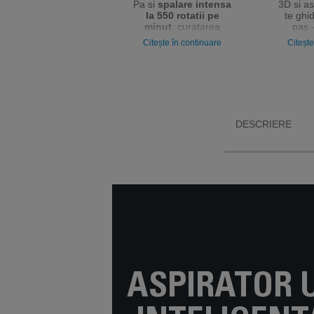
Pa si
spalare intensa
3D si as
la 550 rotatii pe
te ghi
minut
, curatarea
pas 
podelelor devine mai
curatare
Citește în continuare
Citește
rapida. Autonomie
la inc
indelungata, de
pana
sfarsit 
la 65 minute.
in
DESCRIERE
ASPIRATOR 