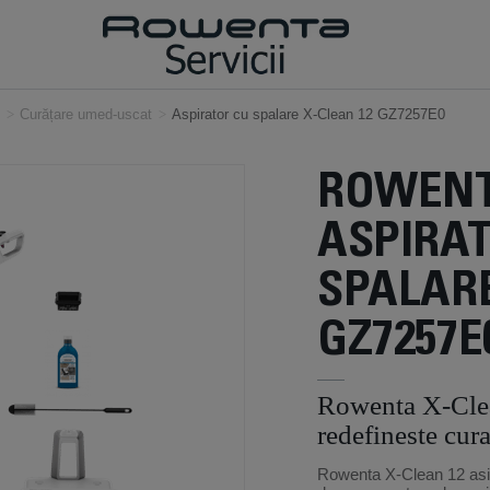
>
Curățare umed-uscat
>
Aspirator cu spalare X-Clean 12 GZ7257E0
ROWEN
ASPIRA
SPALARE
GZ7257E
Rowenta X-Clea
redefineste cur
Rowenta X-Clean 12 asig