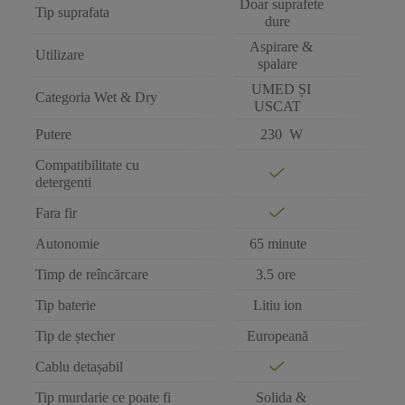
Doar suprafete
Tip suprafata
dure
Aspirare &
Utilizare
spalare
UMED ȘI
Categoria Wet & Dry
USCAT
Putere
230 W
Compatibilitate cu
detergenti
Fara fir
Autonomie
65 minute
Timp de reîncărcare
3.5 ore
Tip baterie
Litiu ion
Tip de ștecher
Europeană
Cablu detașabil
Tip murdarie ce poate fi
Solida &