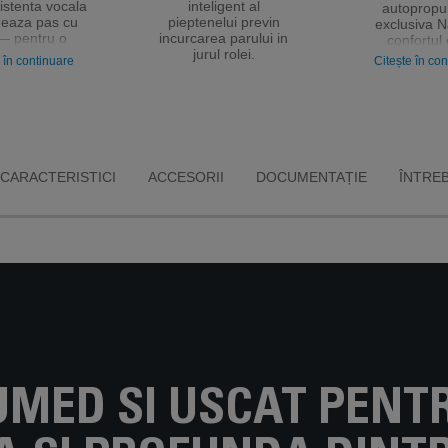
istenta vocala
inteligent al
autopropu
deaza pas cu
pieptenelui previn
exclusiva N
— pentru o
incurcarea parului in
confortul
 fara efort de
jurul rolei.
garantat. Gr
 în continuare
Citește în co
eput pana la
resimtita in
si chiar pentru
manevrarii 
tretinere.
numai 0,8
CARACTERISTICI
ACCESORII
DOCUMENTAȚIE
ÎNTRE
UMED SI USCAT PENT