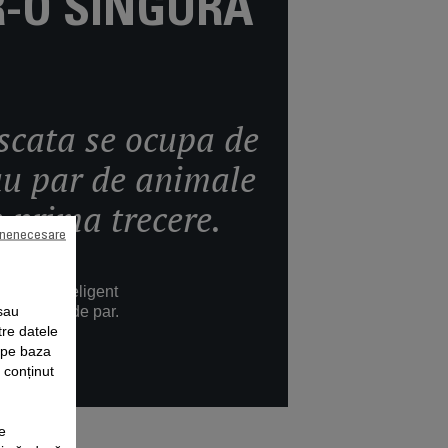
R-O SINGURA
uscata se ocupa de
au par de animale
 prima trecere.
 nenecesare
nul LCD inteligent
sau
fara urme de par.
tre datele
e pe baza
i conținut
e