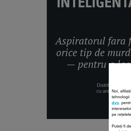
INTELIGENT
Aspiratorul fara 
orice tip de mur
— pentru a las
Distributia intel
Noi, afiliaț
cu animatie 3D o
tehnologii
dvs
. pent
intereselor
pe rețelele
Puteți fi 