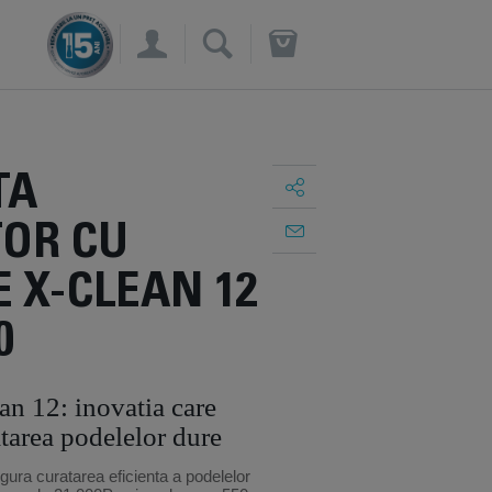
×
TA
TOR CU
 X-CLEAN 12
0
n 12: inovatia care
atarea podelelor dure
ura curatarea eficienta a podelelor